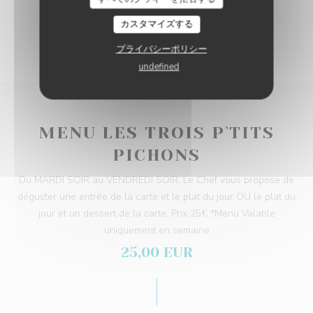
カスタマイズする
プライバシーポリシー
undefined
MENU LES TROIS P`TITS
PICHONS
Du MARDI SOIR au VENDREDI SOIR, Le Chef vous propose de
déguster une entrée de la carte et le plat du jour OU le plat du
jour et un dessert de la carte. Prix 25€ *Menu Valable
uniquement en semaine
25,00 EUR