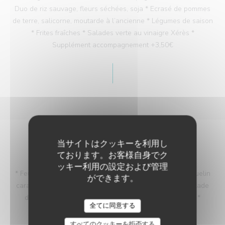
Duo de riz sauvage, fleurs séchées, soja * Ecrasé de pommes
de terre, salicorne, moutarde à l’ancienne * Légumes de saison
* Frites fraîches * Salades verte au vinaigre Xérès *
Supplément accompagnement +3,50€
当サイトはクッキーを利用し
DESSERTS
ております。お客様自身でク
ッキー利用の設定および管理
* Feuillantine chocolat, purée d’orange -9€ * Choux craquelin
ができます。
caramel beurre salé -9€ * Tarte fine aux figues -9€ * Salade
d’agrumes au miel -9€ * Tarte citron destructurée -9€ *
LES 3 P'TITS PICHONS
全てに同意する
Entremet au café -9€ * Café gourmand -9€
すべてのクッキーを拒否する