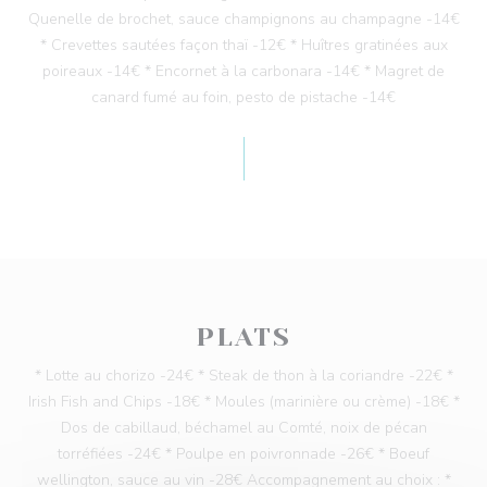
Quenelle de brochet, sauce champignons au champagne -14€
* Crevettes sautées façon thaï -12€ * Huîtres gratinées aux
poireaux -14€ * Encornet à la carbonara -14€ * Magret de
canard fumé au foin, pesto de pistache -14€
PLATS
* Lotte au chorizo -24€ * Steak de thon à la coriandre -22€ *
Irish Fish and Chips -18€ * Moules (marinière ou crème) -18€ *
Dos de cabillaud, béchamel au Comté, noix de pécan
torréfiées -24€ * Poulpe en poivronnade -26€ * Boeuf
wellington, sauce au vin -28€ Accompagnement au choix : *